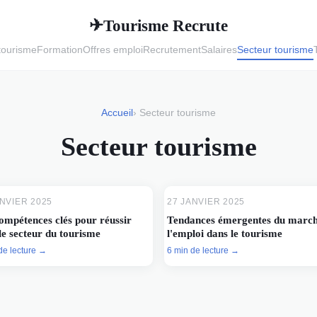
Tourisme Recrute
✈
tourisme
Formation
Offres emploi
Recrutement
Salaires
Secteur tourisme
Accueil
› Secteur tourisme
Secteur tourisme
ANVIER 2025
27 JANVIER 2025
ompétences clés pour réussir
Tendances émergentes du march
le secteur du tourisme
l'emploi dans le tourisme
de lecture →
6 min de lecture →